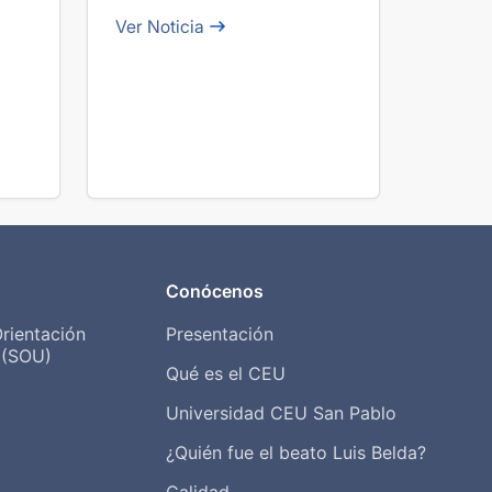
empezar con
Ver Noticia
buen pie la
universidad
Conócenos
Orientación
Presentación
a (SOU)
Qué es el CEU
Universidad CEU San Pablo
¿Quién fue el beato Luis Belda?