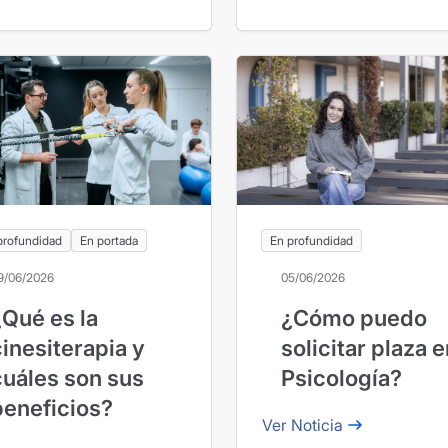
confianza
máximo tus
primeros días
En profundidad
profundidad
En portada
05/06/2026
9/06/2026
¿Cómo puedo
¿Qué es la
solicitar plaza 
cinesiterapia y
Psicología?
cuáles son sus
beneficios?
Ver Noticia