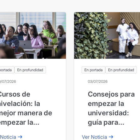
portada
En profundidad
En portada
En profundidad
0/07/2026
03/07/2026
Cursos de
Consejos para
ivelación: la
empezar la
mejor manera de
universidad:
empezar la
guía para
carrera con
aprovechar al
 Noticia
Ver Noticia