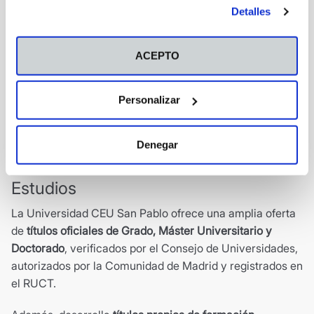
información más detallada y cambiar tus preferencias
Detalles
antes de otorgar o negar tu consentimiento haciendo clic
en el botón "Personalizar". Para más información puedes
visitar nuestra
Política de Cookies
.
ACEPTO
Personalizar
Denegar
Estudios
La Universidad CEU San Pablo ofrece una amplia oferta
de
títulos oficiales de Grado, Máster Universitario y
Doctorado
, verificados por el Consejo de Universidades,
autorizados por la Comunidad de Madrid y registrados en
el RUCT.