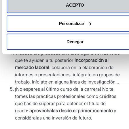
competencias querrías desarrollar?, ¿hay algún
ACEPTO
protocolo o técnica terapéutica que te gustaría
observar especialmente?
Personalizar
No dudes en
acudir a tus tutores o supervisores
para que ajusten las prácticas a tus intereses, te
aporten
feedback
o te faciliten la adquisición de
Denegar
conocimientos más concretos.
Traduce tus prácticas en Psicología en evidencias
que te ayuden a tu posterior
incorporación al
mercado laboral
: colabora en la elaboración de
informes o presentaciones, intégrate en grupos de
trabajo, iníciate en alguna línea de investigación…
¡No esperes al último curso de la carrera! No te
tomes las prácticas profesionales como créditos
que has de superar para obtener el título de
grado:
aprovéchalas desde el primer momento
y
considéralas una inversión de futuro.