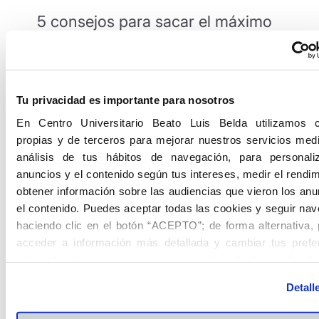
5 consejos para sacar el máximo
partido a tus prácticas
Para ganar seguridad y confianza, nada mejor
que
explorar todas las opciones que tu
Tu privacidad es importante para nosotros
universidad te ofrece
para la realización de
En Centro Universitario Beato Luis Belda utilizamos 
prácticas en Psicología. Por ello, si quieres
propias y de terceros para mejorar nuestros servicios medi
exprimir al máximo esa parte más experiencial
análisis de tus hábitos de navegación, para personali
de tus estudios, te recomendamos lo siguiente:
anuncios y el contenido según tus intereses, medir el rendim
obtener información sobre las audiencias que vieron los anu
Informarte bien, incluso antes de iniciar tus
el contenido. Puedes aceptar todas las cookies y seguir na
estudios, sobre las
posibilidades formativas a tu
haciendo clic en el botón “ACEPTO”; de forma alternativa,
alcance
: ¿desde cuándo es posible hacer
acceder a información más detallada y cambiar tus prefe
prácticas?, ¿en qué tipo de centros u
antes de otorgar o negar tu consentimiento haciendo cli
organizaciones?, ¿qué ramas se exploran?
botón "Personalizar". Para más información puedes visitar 
Detall
Identificar tus objetivos
antes de iniciar tu
Política de Cookies
.
formación práctica: ¿qué quieres aprender?, ¿qué