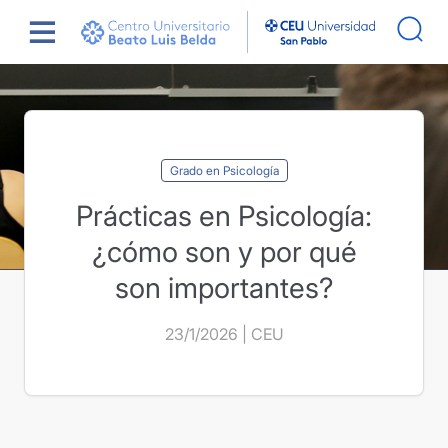
Saltar
Actualidad
Prácticas en Psicología: ¿cómo son 
al
son importantes?
contenido
Grado en Psicología
Prácticas en Psicología:
¿cómo son y por qué
son importantes?
23/1/2026 | CEU