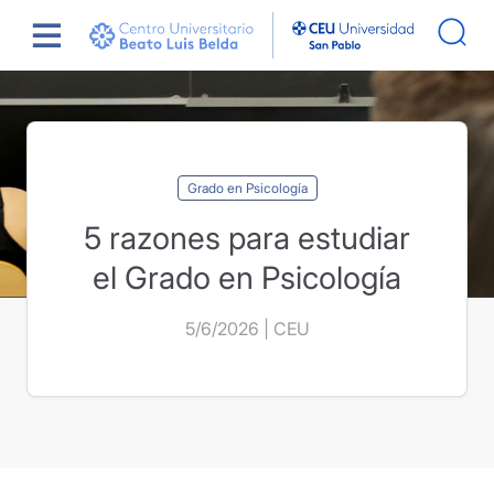
Saltar
Actualidad
5 razones para estudiar el Grado en
al
Psicología
contenido
Grado en Psicología
5 razones para estudiar
el Grado en Psicología
5/6/2026 | CEU