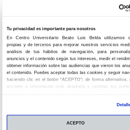
como el
plan de estudios
, el
profesorado
, los
convenios con hospitales y centros sanitarios
o
las
oportunidades de investigación
y
especialización.
Tu privacidad es importante para nosotros
En Centro Universitario Beato Luis Belda utilizamos 
Conocer qué tipo de materias o itinerarios
propias y de terceros para mejorar nuestros servicios medi
puedes cursar, si existen grupos de
análisis de tus hábitos de navegación, para personali
investigación en los que integrarte o acuerdos
anuncios y el contenido según tus intereses, medir el rendim
con hospitales donde realizar tu formación
obtener información sobre las audiencias que vieron los anu
práctica son, sin duda, elementos que te
el contenido. Puedes aceptar todas las cookies y seguir na
ayudarán en tu proceso de selección.
haciendo clic en el botón “ACEPTO”; de forma alternativa,
acceder a información más detallada y cambiar tus prefe
antes de otorgar o negar tu consentimiento haciendo cli
botón "Personalizar". Para más información puedes visitar 
Detall
Política de Cookies
.
ACEPTO