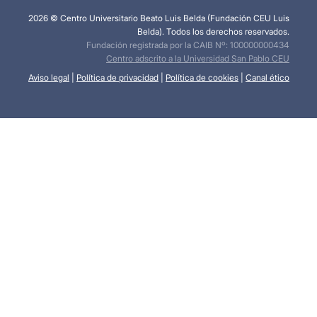
2026 © Centro Universitario Beato Luis Belda (Fundación CEU Luis
Belda). Todos los derechos reservados.
Fundación registrada por la CAIB Nº: 100000000434
Centro adscrito a la Universidad San Pablo CEU
Aviso legal
|
Política de privacidad
|
Política de cookies
|
Canal ético