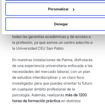
Personalizar
Denegar
En el
Centro Universitario Beato Luis Belda
puedes estudiar el
Grado en Psicología
con
todas las garantías académicas y de acceso a
la profesión, ya que somos un centro adscrito a
la Universidad CEU San Pablo.
En nuestras instalaciones de Palma, disfrutarás
de una experiencia universitaria enfocada a las
necesidades del mercado laboral, con un plan
de estudios interdisciplinar y un claro foco
investigador para que puedas orientar tu futuro
en cualquier ámbito profesional de la
psicología. Además, realizarás
más de 1200
horas de formación práctica
en distintos