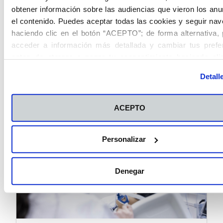
obtener información sobre las audiencias que vieron los anu
Comparte este artículo
el contenido. Puedes aceptar todas las cookies y seguir na
haciendo clic en el botón “ACEPTO”; de forma alternativa,
acceder a información más detallada y cambiar tus prefe
antes de otorgar o negar tu consentimiento haciendo cli
Copy
botón "Personalizar". Para más información puedes visitar 
Detall
Política de Cookies
.
Artículos Relacionados
ACEPTO
Personalizar
Denegar