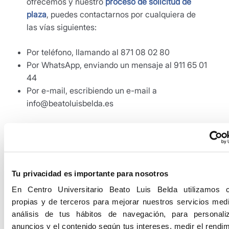
ofrecemos y nuestro
proceso de solicitud de
plaza
, puedes contactarnos por cualquiera de
las vías siguientes:
Por teléfono, llamando al 871 08 02 80
Por WhatsApp, enviando un mensaje al 911 65 01
44
Por e-mail, escribiendo un e-mail a
info@beatoluisbelda.es
Nuestra
Oficina de Admisión y Nuevo
Estudiante
, situada en el número 14 del Passeig
de Mallorca, en el centro de Palma, permanece
abierta de lunes a viernes de 09h00 a 19h00,
Tu privacidad es importante para nosotros
en caso de que desees acercarte para
En Centro Universitario Beato Luis Belda utilizamos 
informarte y resolver tus dudas
propias y de terceros para mejorar nuestros servicios medi
presencialmente: ¡te esperamos!
análisis de tus hábitos de navegación, para personali
anuncios y el contenido según tus intereses, medir el rendim