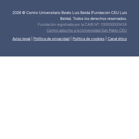
2026 © Centro Universitario Beato Luis Belda (Fundación CEU Luis
Belda). Todos los derechos reservados.
Fundación registrada por la CAIB Nº: 100000000434
Centro adscrito a la Universidad San Pablo CEU
Aviso legal
|
Política de privacidad
|
Política de cookies
|
Canal ético