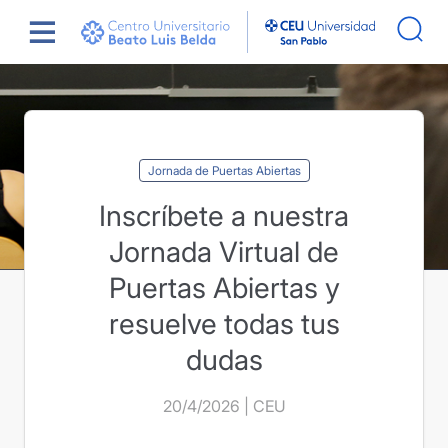
Saltar
Actualidad
Inscríbete a nuestra Jornada Virtual
al
Puertas Abiertas y resuelve todas t
contenido
Jornada de Puertas Abiertas
Inscríbete a nuestra
Jornada Virtual de
Puertas Abiertas y
resuelve todas tus
dudas
20/4/2026 | CEU