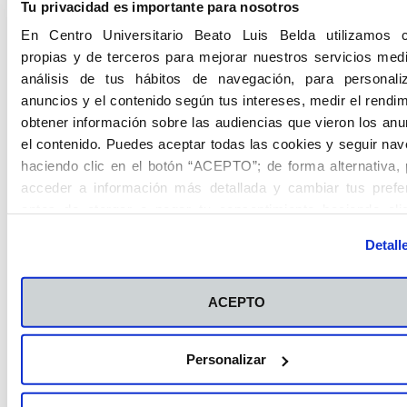
Tu privacidad es importante para nosotros
por eso es fundamental que no renuncies a tus
En Centro Universitario Beato Luis Belda utilizamos 
7 u 8 horas de sueño diarias
. Es importante
propias y de terceros para mejorar nuestros servicios medi
reposar todo lo que hemos aprendido y ayudar
análisis de tus hábitos de navegación, para personali
al cuerpo a regenerarse durante la noche:
anuncios y el contenido según tus intereses, medir el rendim
trasnochar, romper la rutina de descanso y
obtener información sobre las audiencias que vieron los anu
abusar de las bebidas estimulantes (café o
el contenido. Puedes aceptar todas las cookies y seguir na
energéticas) te harán pensar que estás
haciendo clic en el botón “ACEPTO”; de forma alternativa,
ganando tiempo… pero en realidad harán que
acceder a información más detallada y cambiar tus prefe
tu rendimiento y capacidad de atención
antes de otorgar o negar tu consentimiento haciendo cli
disminuyan considerablemente.
botón "Personalizar". Para más información puedes visitar 
Detall
Política de Cookies
.
Por eso, descansa y come de forma
equilibrada, e incluye siempre fruta, proteínas
ACEPTO
e hidratos en tu dieta. Nada de productos
industriales o azúcares innecesarios:
necesitarás energía y equilibrio para poder
Personalizar
sobrellevar mejor tu período de exámenes.