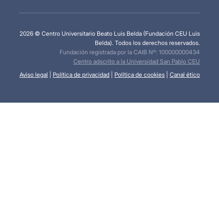
2026 © Centro Universitario Beato Luis Belda (Fundación CEU Luis
Belda). Todos los derechos reservados.
Fundación registrada por la CAIB Nº: 100000000434
Centro adscrito a la Universidad San Pablo CEU
Aviso legal
|
Política de privacidad
|
Política de cookies
|
Canal ético