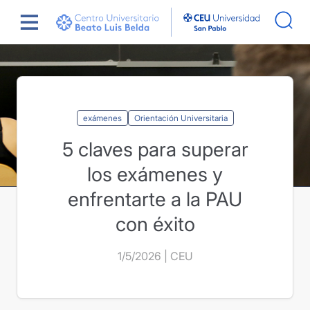
Saltar
Actualidad
5 claves para superar los exámenes 
al
enfrentarte a la PAU con éxito
contenido
exámenes
Orientación Universitaria
5 claves para superar
los exámenes y
enfrentarte a la PAU
con éxito
1/5/2026 | CEU